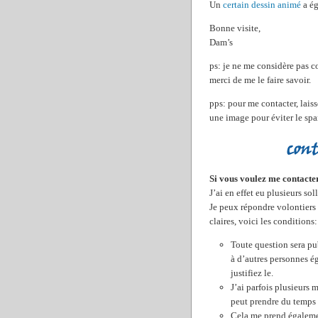
Un
certain dessin animé
a ég
Bonne visite,
Dam’s
ps: je ne me considère pas co
merci de me le faire savoir.
pps: pour me contacter, lais
une image pour éviter le spam
Si vous voulez me contacter
J’ai en effet eu plusieurs sol
Je peux répondre volontiers 
claires, voici les conditions:
Toute question sera pu
à d’autres personnes ég
justifiez le.
J’ai parfois plusieurs 
peut prendre du temps e
Cela me prend égaleme