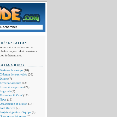
PRÉSENTATION :
onseils et discussions sur la
réation de jeux vidéo amateurs
t/ou indépendants.
CATEGORIES:
Business & startups
(18)
Création de jeux vidéo
(26)
Divers
(7)
Erreurs classiques
(13)
Livres et magazines
(24)
Logiciels
(3)
Marketing & Com'
(17)
News
(16)
Organisation et gestion
(14)
Post Mortem
(2)
Projets et gestion d'équipe
(6)
Questions – Réponses
(8)