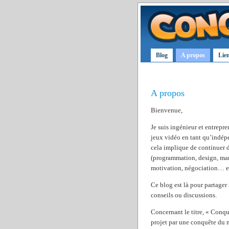
Blog
A propos
Lie
A propos
Bienvenue,
Je suis ingénieur et entrepr
jeux vidéo en tant qu’indépe
cela implique de continuer d
(programmation, design, mar
motivation, négociation… e
Ce blog est là pour partager
conseils ou discussions.
Concernant le titre, « Conqué
projet par une conquête du 