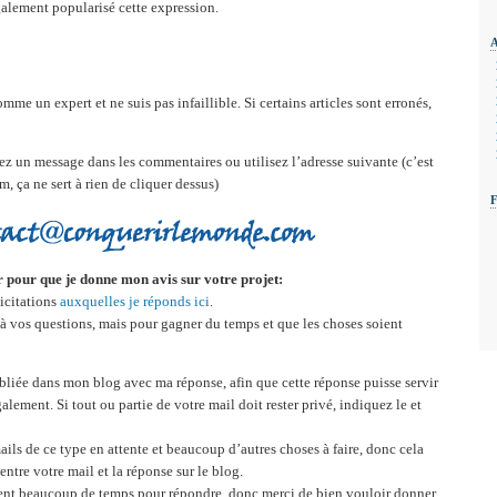
alement popularisé cette expression.
mme un expert et ne suis pas infaillible. Si certains articles sont erronés,
sez un message dans les commentaires ou utilisez l’adresse suivante (c’est
, ça ne sert à rien de cliquer dessus)
 pour que je donne mon avis sur votre projet:
licitations
auxquelles je réponds ici
.
à vos questions, mais pour gagner du temps et que les choses soient
bliée dans mon blog avec ma réponse, afin que cette réponse puisse servir
alement. Si tout ou partie de votre mail doit rester privé, indiquez le et
mails de ce type en attente et beaucoup d’autres choses à faire, donc cela
ntre votre mail et la réponse sur le blog.
nt beaucoup de temps pour répondre, donc merci de bien vouloir donner