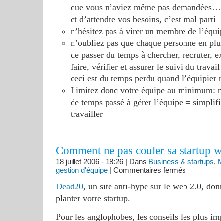
que vous n’aviez même pas demandées… s’
et d’attendre vos besoins, c’est mal parti
n’hésitez pas à virer un membre de l’équi
n’oubliez pas que chaque personne en plus
de passer du temps à chercher, recruter, ex
faire, vérifier et assurer le suivi du trava
ceci est du temps perdu quand l’équipier 
Limitez donc votre équipe au minimum: 
de temps passé à gérer l’équipe = simplifi
travailler
Comment ne pas couler sa startup 
18 juillet 2006 - 18:26 | Dans
Business & startups
,
M
sur
gestion d'équipe
|
Commentaires fermés
Comment
ne
Dead20
, un site anti-hype sur le web 2.0, do
pas
couler
planter votre startup.
sa
startup
web
Pour les anglophobes, les conseils les plus im
2.0