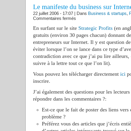
Le manifeste du business sur Intern
22 juillet 2006 - 17:07 | Dans
Business & startups
,
P
sur
Commentaires fermés
Le
manifeste
En surfant sur le site
Strategic Profits
(en angl
du
business
gratuits (environ 30 pages chacun) donnant de
sur
Internet
entrepreneurs sur Internet. Il y est question de
éviter lorsque l’on se lance dans ce type d’ave
contradiction avec ce que j’ai pu lire ailleurs,
suivre à la lettre tout ce que l’on lit).
Vous pouvez les télécharger directement
ici
po
inscrire.
J’ai également des questions pour les lecteurs
répondre dans les commentaires ?:
Est-ce que le fait de poster des liens vers
problème ?
Préférez vous des articles que j’écris enti
d’autres articles intéressants trouvé sur 