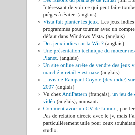
Les raisons du plantage de Ritual
(Sin Epi
Intéressant de voir ce qui peut faire tombe
pièges à éviter. (anglais)
Vista fait planter les jeux
. Les jeux indie
programmés pour tourner avec un compte li
défaut dans Windows Vista. (anglais)
Des jeux indies sur la Wii ?
(anglais)
Une présentation technique du moteur ne
Planet
. (anglais)
Un site online arrête de vendre des jeux v
marché « retail » est naze
(anglais)
L’avis de Rampant Coyote (dev indie) sur 
2007
(anglais)
Vu chez
AntiPattern
(français),
un jeu de 
vidéo
(anglais), amusant.
Comment avoir un CV de la mort
, par Je
Pas de relation directe avec le jv, mais l’art
particulièrement utile pour ceux souhaita
studio.