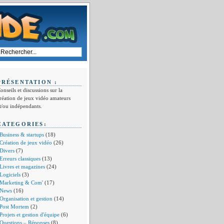
PRÉSENTATION :
onseils et discussions sur la
réation de jeux vidéo amateurs
t/ou indépendants.
CATEGORIES:
Business & startups
(18)
Création de jeux vidéo
(26)
Divers
(7)
Erreurs classiques
(13)
Livres et magazines
(24)
Logiciels
(3)
Marketing & Com'
(17)
News
(16)
Organisation et gestion
(14)
Post Mortem
(2)
Projets et gestion d'équipe
(6)
Questions – Réponses
(8)