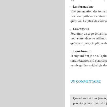
– Les formations
Une présentation des formatio
Les descriptifs sont vraimen
question. De plus, des forma
– Les conseils
Pour finir, un topo de la sit
pour entrer dans ce milieu: 
qu’est-ce que ça implique de
En conclusion:
Si aujourd’hui je ne suis plus
sans hésitation s’il était sor
pas de guides spécialisés da
UN COMMENTAIRE
Quand nous étions jeunes, 
parent « je veux faire des