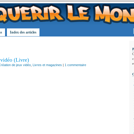
ns
Index des articles
C
 vidéo (Livre)
c
e
réation de jeux vidéo
,
Livres et magazines
|
1 commentaire