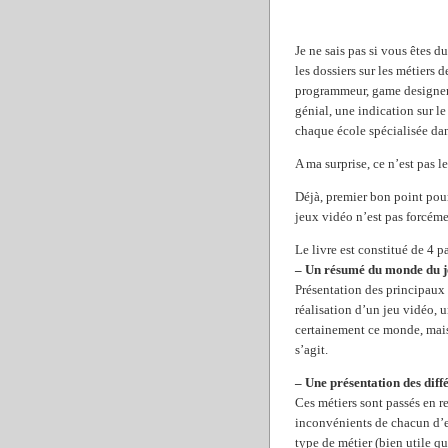
Je ne sais pas si vous êtes 
les dossiers sur les métiers 
programmeur, game designer,
génial, une indication sur le
chaque école spécialisée dans
A ma surprise, ce n’est pas le
Déjà, premier bon point pour
jeux vidéo n’est pas forcéme
Le livre est constitué de 4 pa
– Un résumé du monde du j
Présentation des principaux t
réalisation d’un jeu vidéo, 
certainement ce monde, mais 
s’agit.
– Une présentation des diff
Ces métiers sont passés en r
inconvénients de chacun d’en
type de métier (bien utile qu