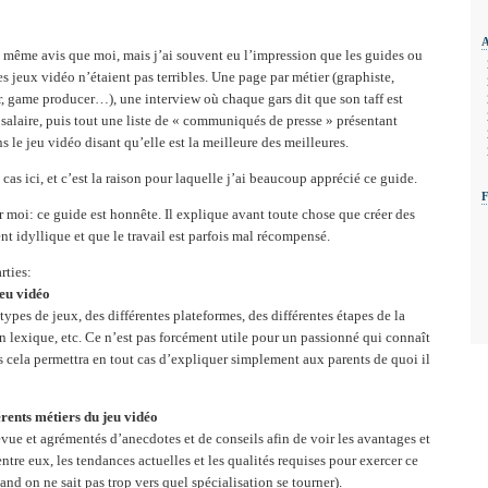
du même avis que moi, mais j’ai souvent eu l’impression que les guides ou
des jeux vidéo n’étaient pas terribles. Une page par métier (graphiste,
 game producer…), une interview où chaque gars dit que son taff est
 salaire, puis tout une liste de « communiqués de presse » présentant
 le jeu vidéo disant qu’elle est la meilleure des meilleures.
 cas ici, et c’est la raison pour laquelle j’ai beaucoup apprécié ce guide.
 moi: ce guide est honnête. Il explique avant toute chose que créer des
nt idyllique et que le travail est parfois mal récompensé.
rties:
eu vidéo
ypes de jeux, des différentes plateformes, des différentes étapes de la
un lexique, etc. Ce n’est pas forcément utile pour un passionné qui connaît
cela permettra en tout cas d’expliquer simplement aux parents de quoi il
érents métiers du jeu vidéo
evue et agrémentés d’anecdotes et de conseils afin de voir les avantages et
tre eux, les tendances actuelles et les qualités requises pour exercer ce
and on ne sait pas trop vers quel spécialisation se tourner).