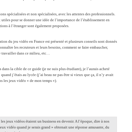
ns spécialisées et non spécialisées, avec les attentes des professionnels.
t utiles pour se donner une idée de l’importance de l’établissement en
tions à l’étranger sont également proposées.
uation du jeu vidéo en France est présenté et plusieurs conseils sont donnés
connaître les recruteurs et leurs besoins, comment se faire embaucher,
 travailler dans ce milieu, etc…
 dans la cible de ce guide (je ne suis plus étudiant), je l’aurais acheté
ti quand j’étais au lycée (j’ai beau ne pas être si vieux que ça, il n’y avait
ns les jeux vidéo « de mon temps »).
les jeux vidéos étaient un business en devenir. A l’époque, dire à nos
 jeux vidéo quand je serais grand » obtenait une réponse amusante, du