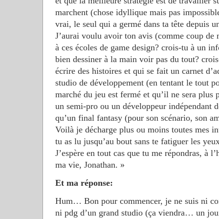
et que la meilleure stratégie est de travailler su
marchent (chose idyllique mais pas impossible),
vrai, le seul qui a germé dans ta tête depuis u
J’aurai voulu avoir ton avis (comme coup de m
à ces écoles de game design? crois-tu à un inf
bien dessiner à la main voir pas du tout? croi
écrire des histoires et qui se fait un carnet d’
studio de développement (en tentant le tout po
marché du jeu est fermé et qu’il ne sera plus 
un semi-pro ou un développeur indépendant de
qu’un final fantasy (pour son scénario, son am
Voilà je décharge plus ou moins toutes mes in
tu as lu jusqu’au bout sans te fatiguer les yeu
J’espère en tout cas que tu me répondras, à l’
ma vie, Jonathan. »
Et ma réponse:
Hum… Bon pour commencer, je ne suis ni conse
ni pdg d’un grand studio (ça viendra… un jo