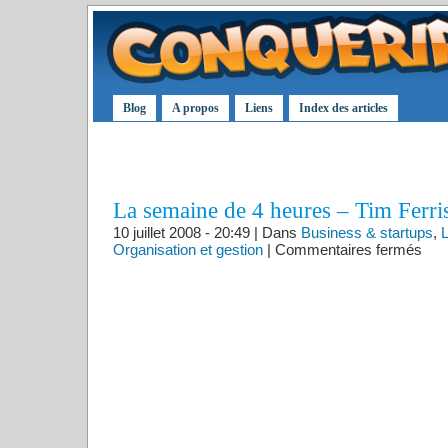
Blog
A propos
Liens
Index des articles
La semaine de 4 heures – Tim Ferris
10 juillet 2008 - 20:49 | Dans
Business & startups
,
L
sur
Organisation et gestion
|
Commentaires fermés
La
sema
de
4
heur
–
Tim
Ferri
(Livre